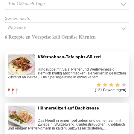
Top 100 nach Tage
Sortiert nach:
Relevanz
6 Rezepte zu Vorspeise kalt Gemüse Kärnten
Käferbohnen-Tafelspitz-Sülzerl
Rindsuppe mit Salz, Pfeffer und Weißweinessig
ziemlich kräftig abschmecken (sie verliert in gesulztem
Zustand an Würze!). Die Speisegelatine in etwas kaltem...
(121 Bewertungen)
Hühnersülzerl auf Bachkresse
Das Hendl in einen Topf geben und gemeinsam mit
Zwiebeln, Wurzelwerk, Kräutersträußchen, Knoblauch
und einigen Pfefferkörnern in kaltem Salzwasser zustellen,...