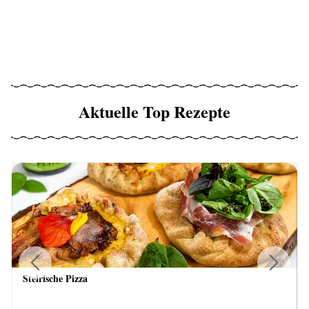
Aktuelle Top Rezepte
Steirische Pizza
Previous
Next