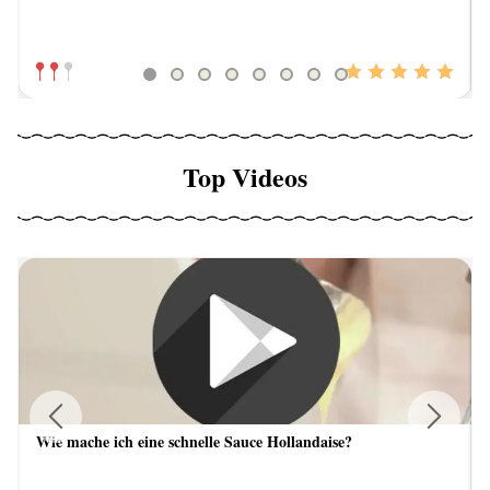
Top Videos
Wie mache ich eine schnelle Sauce Hollandaise?
Previous
Next