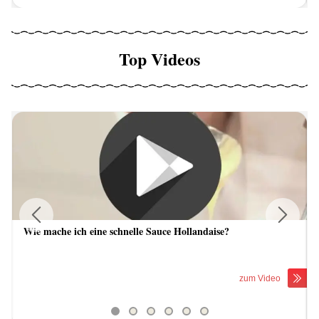
Top Videos
Wie mache ich eine schnelle Sauce Hollandaise?
Previous
Next
zum Video