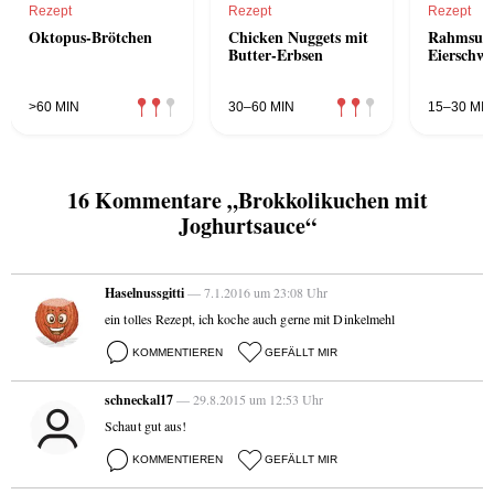
Rezept
Rezept
Rezept
Oktopus-Brötchen
Chicken Nuggets mit
Rahmsupp
Butter-Erbsen
Eierschw
>60 MIN
30–60 MIN
15–30 MIN
16 Kommentare „Brokkolikuchen mit
Joghurtsauce“
Haselnussgitti
— 7.1.2016 um 23:08 Uhr
ein tolles Rezept, ich koche auch gerne mit Dinkelmehl
KOMMENTIEREN
GEFÄLLT MIR
schneckal17
— 29.8.2015 um 12:53 Uhr
Schaut gut aus!
KOMMENTIEREN
GEFÄLLT MIR