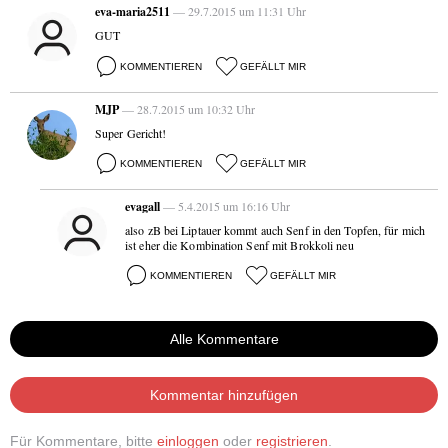
eva-maria2511
— 29.7.2015 um 11:31 Uhr
GUT
KOMMENTIEREN
GEFÄLLT MIR
MJP
— 28.7.2015 um 10:32 Uhr
Super Gericht!
KOMMENTIEREN
GEFÄLLT MIR
evagall
— 5.4.2015 um 16:16 Uhr
also zB bei Liptauer kommt auch Senf in den Topfen, für mich
ist eher die Kombination Senf mit Brokkoli neu
KOMMENTIEREN
GEFÄLLT MIR
Alle Kommentare
Kommentar hinzufügen
Für Kommentare, bitte
einloggen
oder
registrieren
.