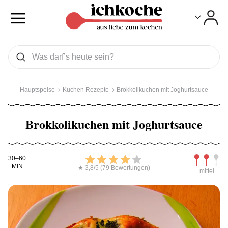
Toggle
Toggle
Was wollen Sie suchen
Suchen
Hauptspeise
Kuchen Rezepte
Brokkolikuchen mit Joghurtsauce
Brokkolikuchen mit Joghurtsauce
Kochdauer
Bewerten
Schwierig
30–60
MIN
★ 3,8/5 (79 Bewertungen)
mittel