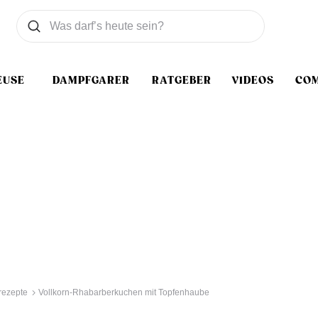
Was wollen Sie suchen
Suchen
EUSE
DAMPFGARER
RATGEBER
VIDEOS
CO
rezepte
Vollkorn-Rhabarberkuchen mit Topfenhaube