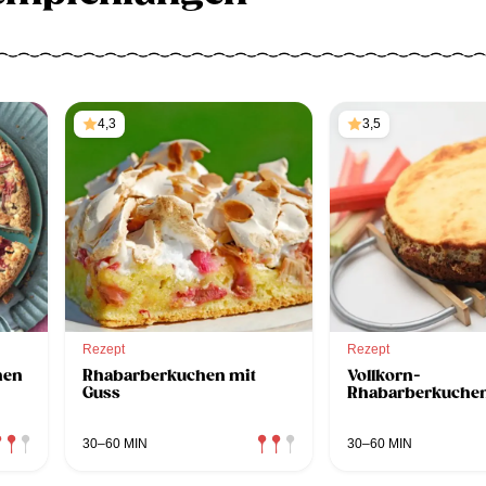
4,3
3,5
Rezept
Rezept
hen
Rhabarberkuchen mit
Vollkorn-
Guss
Rhabarberkuche
30–60 MIN
30–60 MIN