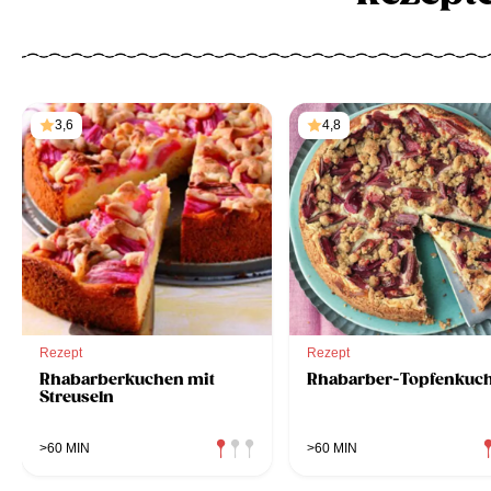
3,6
4,8
Rezept
Rezept
Rhabarberkuchen mit
Rhabarber-Topfenkuc
Streuseln
>60 MIN
>60 MIN