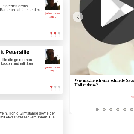
 Himbeeren etwas
 Bananen schälen und mit
julielovesm
ango
Previous
t Petersilie
silie die gefrorenen
 lassen und mit dem
julielovesm
ango
 Sauce aus Bratrückstand
Wie mache ich eine schnelle Sau
Hollandaise?
zum Video
z
wein, Honig, Zimtstange sowie der
mit etwas Wasser verdünnen. Die