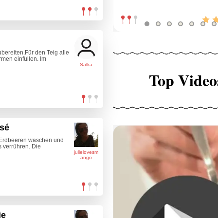
ubereiten.Für den Teig alle
rmen einfüllen. Im
Salka
Top Video
sé
 Erdbeeren waschen und
 verrühren. Die
julielovesm
ango
ie