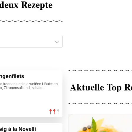
-deux Rezepte
genfilets
Aktuelle Top R
ten trennen und die weißen Häutchen
, Zitronensaft und -schale,
g à la Novelli