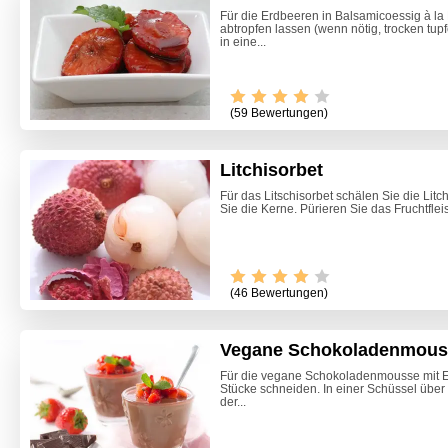
Für die Erdbeeren in Balsamicoessig à la
abtropfen lassen (wenn nötig, trocken tup
in eine...
(59 Bewertungen)
Litchisorbet
Für das Litschisorbet schälen Sie die Litc
Sie die Kerne. Pürieren Sie das Fruchtflei
(46 Bewertungen)
Vegane Schokoladenmouss
Für die vegane Schokoladenmousse mit Er
Stücke schneiden. In einer Schüssel über
Kartoff
der...