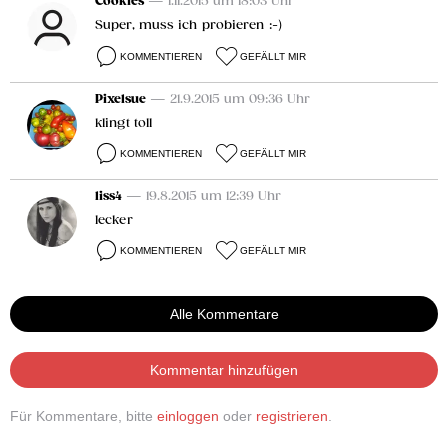
Cookies
— 1.11.2015 um 18:03 Uhr
Super, muss ich probieren :-)
KOMMENTIEREN
GEFÄLLT MIR
Pixelsue
— 21.9.2015 um 09:36 Uhr
klingt toll
KOMMENTIEREN
GEFÄLLT MIR
liss4
— 19.8.2015 um 12:39 Uhr
lecker
KOMMENTIEREN
GEFÄLLT MIR
Alle Kommentare
Kommentar hinzufügen
Für Kommentare, bitte
einloggen
oder
registrieren
.