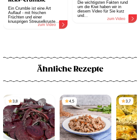
Keks-Crumble
Die wichtigsten Fakten rund
um die Kiwi haben wir in
Ein Crumble ist eine Art
diesem Video für Sie kurz
Auflauf - mit frischen
und...
Früchten und einer
zum Video
knusprigen Streuselkruste....
zum Video
Ähnliche Rezepte
3,8
4,5
3,7