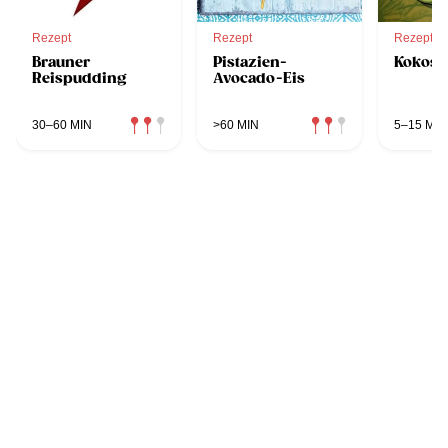
Rezept
Rezept
Rezept
Brauner
Pistazien-
Kokosp
Reispudding
Avocado-Eis
30–60 MIN
>60 MIN
5–15 MIN