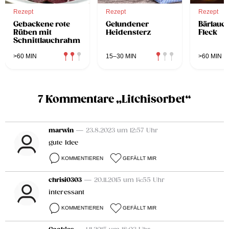
Rezept
Rezept
Rezept
Gebackene rote
Gelundener
Bärlauc
Rüben mit
Heidensterz
Fleck
Schnittlauchrahm
>60 MIN
15–30 MIN
>60 MIN
7 Kommentare „Litchisorbet“
marwin
— 23.8.2023 um 12:57 Uhr
gute Idee
KOMMENTIEREN
GEFÄLLT MIR
chrisi0303
— 20.11.2015 um 14:55 Uhr
interessant
KOMMENTIEREN
GEFÄLLT MIR