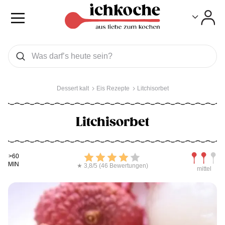
Toggle
Toggle
Was wollen Sie suchen
Suchen
Dessert kalt
Eis Rezepte
Litchisorbet
Litchisorbet
Kochdauer
Bewerten
Schwierig
>60
MIN
★ 3,8/5 (46 Bewertungen)
mittel