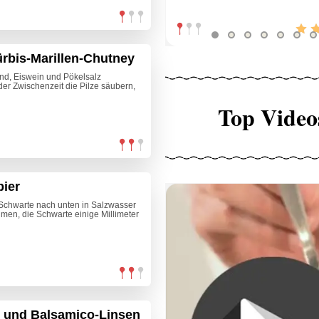
ürbis-Marillen-Chutney
and, Eiswein und Pökelsalz
der Zwischenzeit die Pilze säubern,
Top Video
bier
r Schwarte nach unten in Salzwasser
men, die Schwarte einige Millimeter
s und Balsamico-Linsen