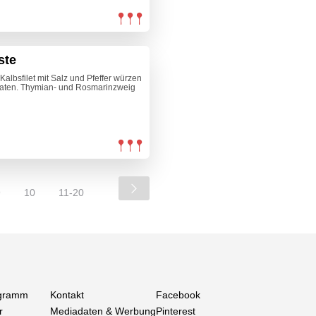
ste
albsfilet mit Salz und Pfeffer würzen
braten. Thymian- und Rosmarinzweig
9
10
11-20
gramm
Kontakt
Facebook
r
Mediadaten & Werbung
Pinterest