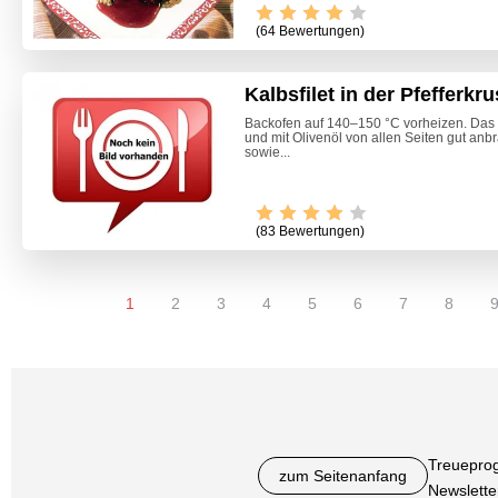
(64 Bewertungen)
Kalbsfilet in der Pfefferkru
Backofen auf 140–150 °C vorheizen. Das K
und mit Olivenöl von allen Seiten gut an
sowie...
(83 Bewertungen)
1
2
3
4
5
6
7
8
Treuepro
zum Seitenanfang
Newslette