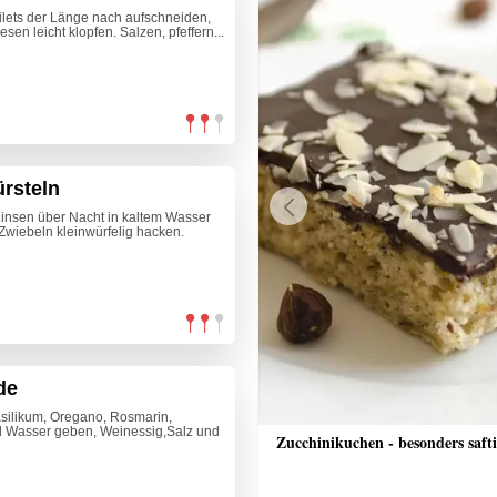
ilets der Länge nach aufschneiden,
sen leicht klopfen. Salzen, pfeffern...
rsteln
Linsen über Nacht in kaltem Wasser
Previous
wiebeln kleinwürfelig hacken.
de
asilikum, Oregano, Rosmarin,
8l Wasser geben, Weinessig,Salz und
tzle
Zucchinikuchen - besonders saft