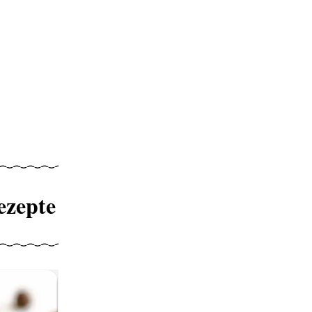
ezepte