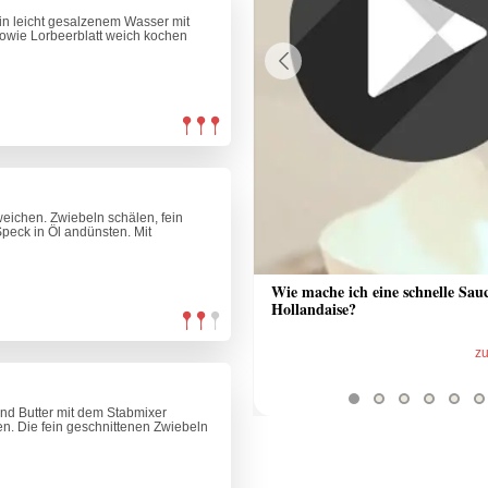
in leicht gesalzenem Wasser mit
owie Lorbeerblatt weich kochen
Previous
eichen. Zwiebeln schälen, fein
peck in Öl andünsten. Mit
 Sauce aus Bratrückstand
Wie mache ich eine schnelle Sau
Hollandaise?
zum Video
z
nd Butter mit dem Stabmixer
n. Die fein geschnittenen Zwiebeln