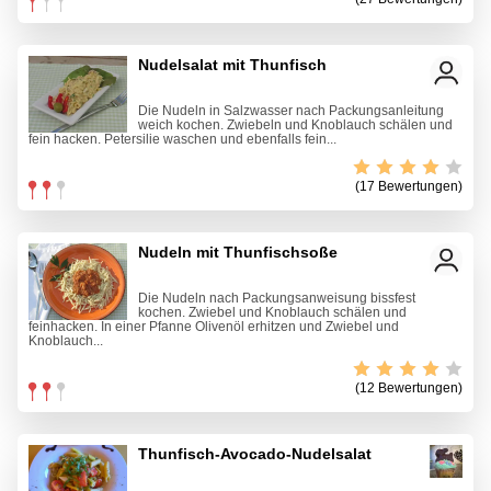
Nudelsalat mit Thunfisch
Die Nudeln in Salzwasser nach Packungsanleitung
weich kochen. Zwiebeln und Knoblauch schälen und
fein hacken. Petersilie waschen und ebenfalls fein...
(17 Bewertungen)
Nudeln mit Thunfischsoße
Die Nudeln nach Packungsanweisung bissfest
kochen. Zwiebel und Knoblauch schälen und
feinhacken. In einer Pfanne Olivenöl erhitzen und Zwiebel und
Knoblauch...
(12 Bewertungen)
Thunfisch-Avocado-Nudelsalat