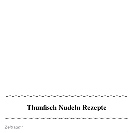
Thunfisch Nudeln Rezepte
Zeitraum: