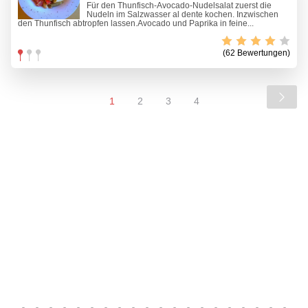
Für den Thunfisch-Avocado-Nudelsalat zuerst die
Nudeln im Salzwasser al dente kochen. Inzwischen
den Thunfisch abtropfen lassen.Avocado und Paprika in feine...
(62 Bewertungen)
1
2
3
4