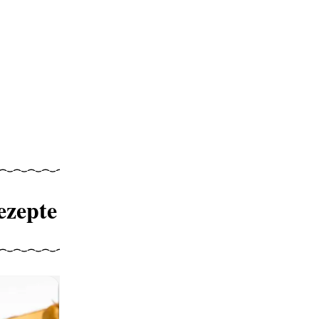
ezepte