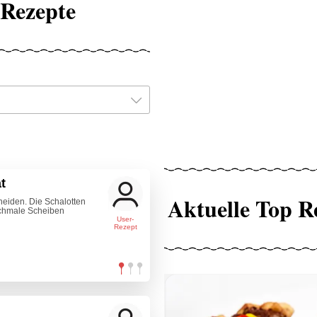
 Rezepte
t
Aktuelle Top R
neiden. Die Schalotten
schmale Scheiben
User-
Rezept