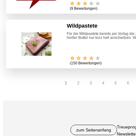
(9 Bewertungen)
Wildpastete
Für die Wildpastete bereits am Vortag die
heißer Butter nur kurz hell anschwitzen. 
(150 Bewertungen)
1
2
3
4
5
6
Treuepro
zum Seitenanfang
Newslette