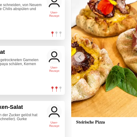
nge schneiden, von Neuem
e Chilis abspülen und
User-
Rezept
at
 getrockneten Garnelen
Previous
apaya schälen, Kernen
User-
Rezept
ken-Salat
h der Zucker gelöst hat
schneller). Gurke
n-Eis
Steirische Pizza
User-
Rezept