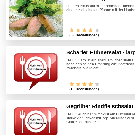
Für den Blattsalat mit gebratener Entenbru
einer beschichteten Pfanne mit der Hautse
(67 Bewertungen)
Scharfer Hühnersalat - lar
I N F O Larp ist ein altertuemlicher Blatt
habe den selben Ursprung wie Beefsteak-T
Zwiebeln. Vielleicht...
Video -
(10 Bewertungen)
Gegrillter Rindfleischsala
I N F O Auch nahm thok ist ein Blattsalat 
starke Ähnlichkeit mit larp. Allerdings wir
Grillfleisch zubereitet....