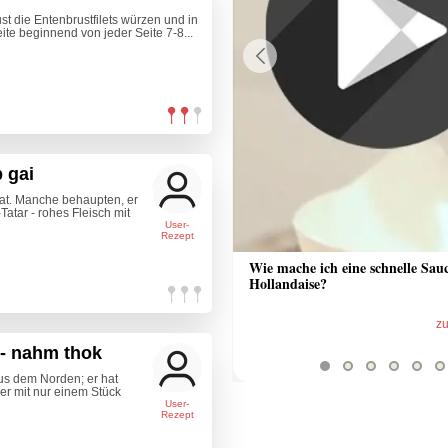
st die Entenbrustfilets würzen und in
ite beginnend von jeder Seite 7-8...
Previous
p gai
salat. Manche behaupten, er
atar - rohes Fleisch mit
User-
Rezept
 Sauce aus Bratrückstand
Wie mache ich eine schnelle Sau
Hollandaise?
zum Video
z
t - nahm thok
aus dem Norden; er hat
d er mit nur einem Stück
User-
Rezept