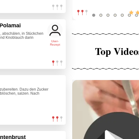
 Polamai
, abschälen, in Stückchen
und Knoblauch darin
User-
Rezept
Top Video
 zubereiten. Dazu den Zucker
ablöschen, salzen. Nach
Entenbrust