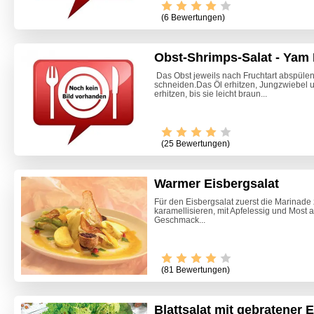
(6 Bewertungen)
Obst-Shrimps-Salat - Yam
Das Obst jeweils nach Fruchtart abspülen
schneiden.Das Öl erhitzen, Jungzwiebel 
erhitzen, bis sie leicht braun...
(25 Bewertungen)
Warmer Eisbergsalat
Für den Eisbergsalat zuerst die Marinade
karamellisieren, mit Apfelessig und Most 
Geschmack...
(81 Bewertungen)
Blattsalat mit gebratener 