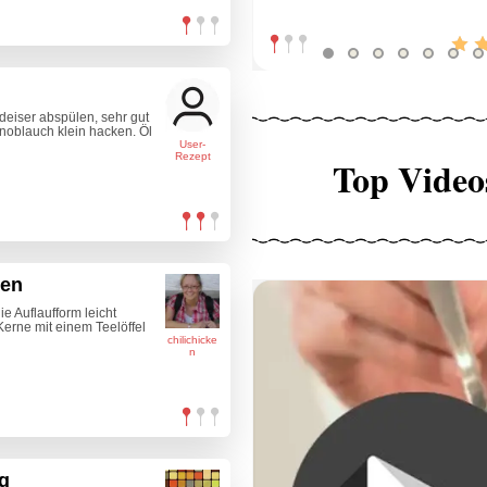
deiser abspülen, sehr gut
oblauch klein hacken. Öl
User-
Rezept
Top Video
ten
e Auflaufform leicht
Kerne mit einem Teelöffel
chilichicke
n
ng