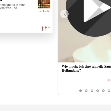
hampignons in feine
 erhitzen und
senfgelb
Previous
 Sauce aus Bratrückstand
Wie mache ich eine schnelle Sau
Hollandaise?
zum Video
z