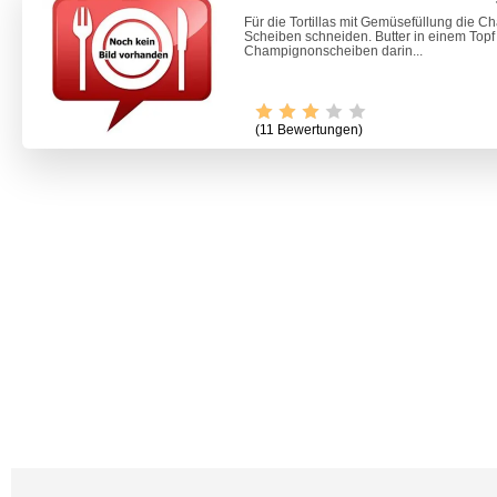
Für die Tortillas mit Gemüsefüllung die C
Scheiben schneiden. Butter in einem Topf
Champignonscheiben darin...
(11 Bewertungen)
Video -