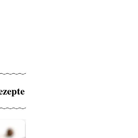
ezepte