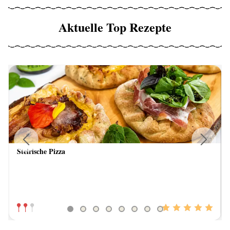
Aktuelle Top Rezepte
Steirische Pizza
Previous
Next