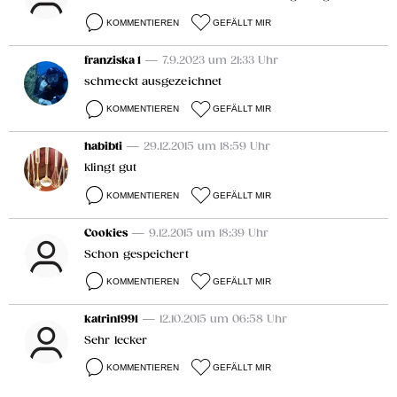
KOMMENTIEREN
GEFÄLLT MIR
franziska 1
— 7.9.2023 um 21:33 Uhr
schmeckt ausgezeichnet
KOMMENTIEREN
GEFÄLLT MIR
habibti
— 29.12.2015 um 18:59 Uhr
klingt gut
KOMMENTIEREN
GEFÄLLT MIR
Cookies
— 9.12.2015 um 18:39 Uhr
Schon gespeichert
KOMMENTIEREN
GEFÄLLT MIR
katrin1991
— 12.10.2015 um 06:58 Uhr
Sehr lecker
KOMMENTIEREN
GEFÄLLT MIR