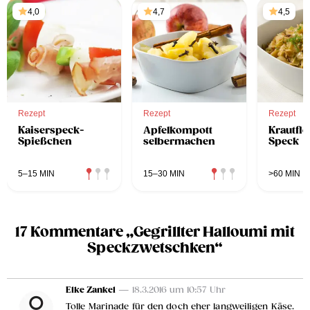
4,0
4,7
4,5
Rezept
Rezept
Rezept
Kaiserspeck-
Apfelkompott
Krautfle
Spießchen
selbermachen
Speck
5–15 MIN
15–30 MIN
>60 MIN
17 Kommentare „Gegrillter Halloumi mit
Speckzwetschken“
Elke Zankel
— 18.3.2016 um 10:57 Uhr
Tolle Marinade für den doch eher langweiligen Käse.