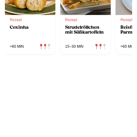
Rezept
Rezept
Rezept
Coxinha
Strudelröllchen
Reisfle
mit Süßkartoffeln
Parme
>60 MIN
15–30 MIN
>60 MIN