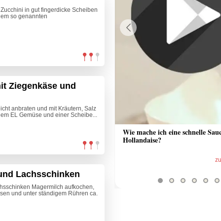
Zucchini in gut fingerdicke Scheiben
inem so genannten
Previous
it Ziegenkäse und
icht anbraten und mit Kräutern, Salz
inem EL Gemüse und einer Scheibe...
 Sauce aus Bratrückstand
Wie mache ich eine schnelle Sau
Hollandaise?
zum Video
z
 und Lachsschinken
chsschinken Magermilch aufkochen,
assen und unter ständigem Rühren ca.