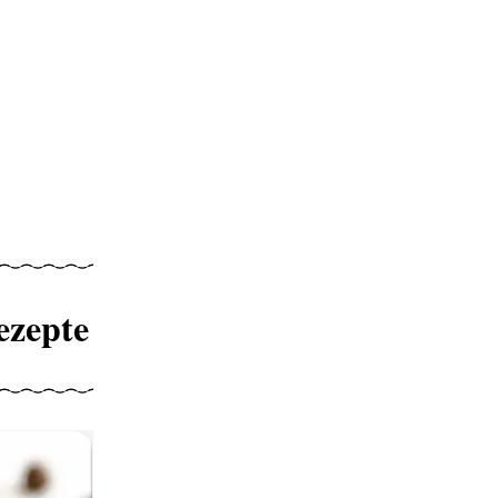
ezepte