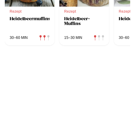
Rezept
Rezept
Rezept
Heidelbeermuffins
Heidelbeer-
Heidel
Muffins
30–60 MIN
15–30 MIN
30–60 MI