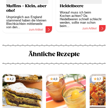
Muffins - Klein, aber
Heidelbeere
oho!
Worauf muss ich beim
Kochen achten? Da
Ursprünglich aus England
Heidelbeeren schnell schlecht
stammend haben die kleinen
werden, sollte man schon
Blechküchlein mittlerweile
beim...
von den...
zum Artikel
zum Artikel
Ähnliche Rezepte
4,2
4,0
3,7