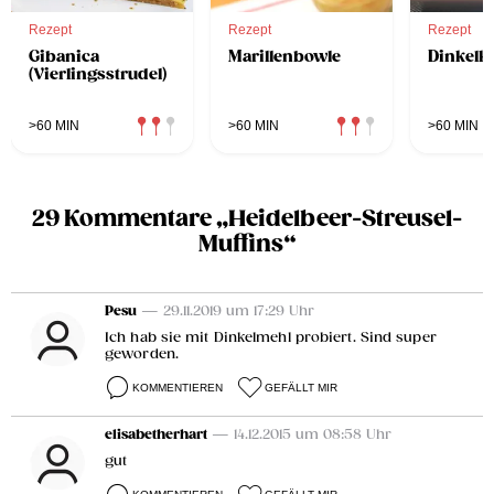
Rezept
Rezept
Rezept
Gibanica
Marillenbowle
Dinkelk
(Vierlingsstrudel)
>60 MIN
>60 MIN
>60 MIN
29 Kommentare „Heidelbeer-Streusel-
Muffins“
Pesu
— 29.11.2019 um 17:29 Uhr
Ich hab sie mit Dinkelmehl probiert. Sind super
geworden.
KOMMENTIEREN
GEFÄLLT MIR
elisabetherhart
— 14.12.2015 um 08:58 Uhr
gut