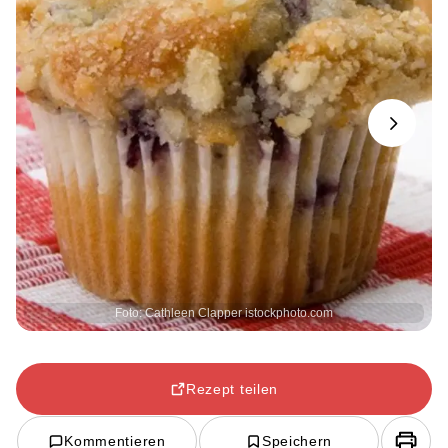
Next
Foto: Cathleen Clapper istockphoto.com
Rezept teilen
Kommentieren
Speichern