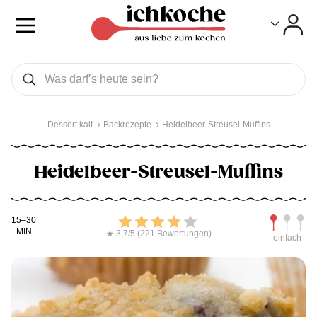
Toggle
Toggle
Was wollen Sie suchen
Suchen
Dessert kalt
Backrezepte
Heidelbeer-Streusel-Muffins
Heidelbeer-Streusel-Muffins
Kochdauer
Bewerten
Schwierig
15–30
MIN
★ 3,7/5 (221 Bewertungen)
einfach