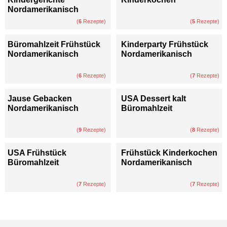
Nordamerikanisch
(
6
Rezepte)
(
5
Rezepte)
Büromahlzeit Frühstück
Kinderparty Frühstück
Nordamerikanisch
Nordamerikanisch
(
6
Rezepte)
(
7
Rezepte)
Jause Gebacken
USA Dessert kalt
Nordamerikanisch
Büromahlzeit
(
9
Rezepte)
(
8
Rezepte)
USA Frühstück
Frühstück Kinderkochen
Büromahlzeit
Nordamerikanisch
(
7
Rezepte)
(
7
Rezepte)