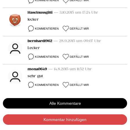
KOMMENTIEREN
GEFÄLLT MIR
Haselnussgitti
— 3.10.2015 um 17:24 Uhr
lecker
KOMMENTIEREN
GEFÄLLT MIR
bernhard1962
— 28.9.2015 um 09:07 Uhr
Lecker
KOMMENTIEREN
GEFÄLLT MIR
mona0649
— 14.8.2015 um 11:52 Uhr
sehr gut
KOMMENTIEREN
GEFÄLLT MIR
Alle Kommentare
Kommentar hinzufügen