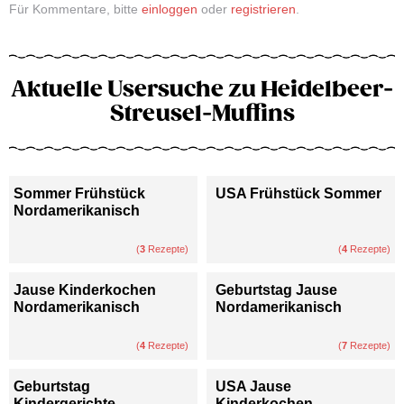
Für Kommentare, bitte
einloggen
oder
registrieren
.
Aktuelle Usersuche zu Heidelbeer-
Streusel-Muffins
Sommer Frühstück
USA Frühstück Sommer
Nordamerikanisch
(
3
Rezepte)
(
4
Rezepte)
Jause Kinderkochen
Geburtstag Jause
Nordamerikanisch
Nordamerikanisch
(
4
Rezepte)
(
7
Rezepte)
Geburtstag
USA Jause
Kindergerichte
Kinderkochen