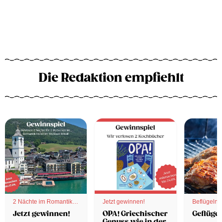
Die Redaktion empfiehlt
2 Nächte im Romantik
Jetzt gewinnen!
Beflügelnd
Hotel
Jetzt gewinnen!
OPA! Griechischer
Geflügel
Genuss wie in der