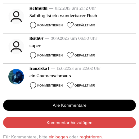
Helmuth1
— 9.12.2015 um 21:42 Uhr
Saibling ist ein wunderbarer Fisch
KOMMENTIEREN
GEFÄLLT MIR
Reith67
— 30.9.2025 um 06:50 Uhr
super
KOMMENTIEREN
GEFÄLLT MIR
franziska 1
— 15.6.2023 um 20:02 Uhr
ein Gaumenschmaus
KOMMENTIEREN
GEFÄLLT MIR
Alle Kommentare
Kommentar hinzufügen
Für Kommentare, bitte
einloggen
oder
registrieren
.