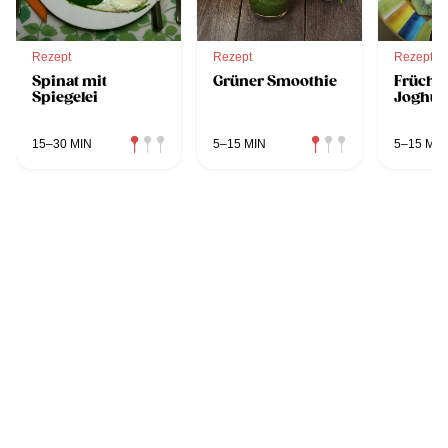
Rezept
Rezept
Rezept
Spinat mit
Grüner Smoothie
Früchte
Spiegelei
Joghur
15–30 MIN
5–15 MIN
5–15 MIN