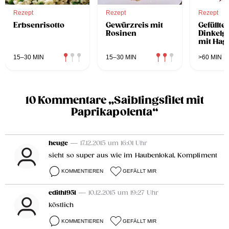
Rezept
Rezept
Rezept
Erbsenrisotto
Gewürzreis mit
Gefüllte
Rosinen
Dinkelg
mit Hag
süßem P
15–30 MIN
15–30 MIN
>60 MIN
10 Kommentare „Saiblingsfilet mit
Paprikapolenta“
heuge
— 17.12.2015 um 16:01 Uhr
sieht so super aus wie im Haubenlokal, Kompliment
KOMMENTIEREN
GEFÄLLT MIR
edith1951
— 10.12.2015 um 19:27 Uhr
köstlich
KOMMENTIEREN
GEFÄLLT MIR