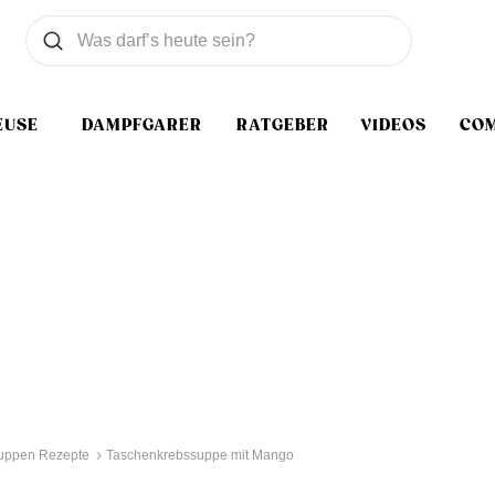
Was wollen Sie suchen
Suchen
EUSE
DAMPFGARER
RATGEBER
VIDEOS
CO
uppen Rezepte
Taschenkrebssuppe mit Mango