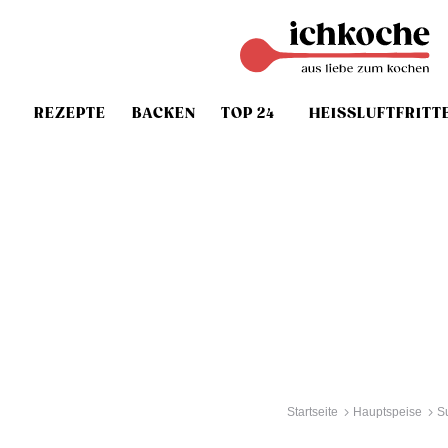
REZEPTE
BACKEN
TOP 24
HEISSLUFTFRITT
Startseite
Hauptspeise
S