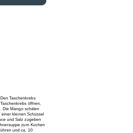
 Den Taschenkrebs
 Taschenkrebs öffnen,
en. Die Mango schälen
 einer kleinen Schüssel
uce und Salz zugeben
Hühnersuppe zum Kochen
rühren und ca. 10