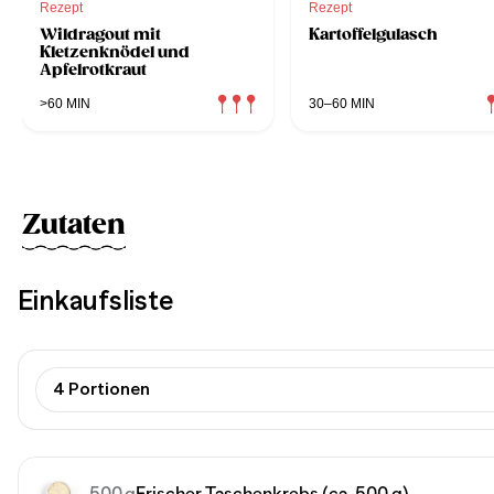
Rezept
Rezept
Wildragout mit
Kartoffelgulasch
Kletzenknödel und
Apfelrotkraut
>60 MIN
30–60 MIN
Zutaten