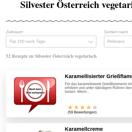
Silvester Österreich vegeta
Zeitraum:
Sortiert nach:
Top 100 nach Tage
Relevanz
52 Rezepte zu Silvester Österreich vegetarisch
Karamellisierter Grießfla
Für das karamellisierte Grießflammerie m
erhitzen und unter ständigem Rühren den
lassen. Wenn...
(59 Bewertungen)
Karamellcreme