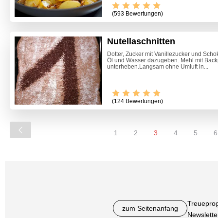
(593 Bewertungen)
Nutellaschnitten
Dotter, Zucker mit Vanillezucker und Scho
Öl und Wasser dazugeben. Mehl mit Back
unterheben.Langsam ohne Umluft in...
(124 Bewertungen)
1
2
3
4
5
6
Treuepro
zum Seitenanfang
Newslette