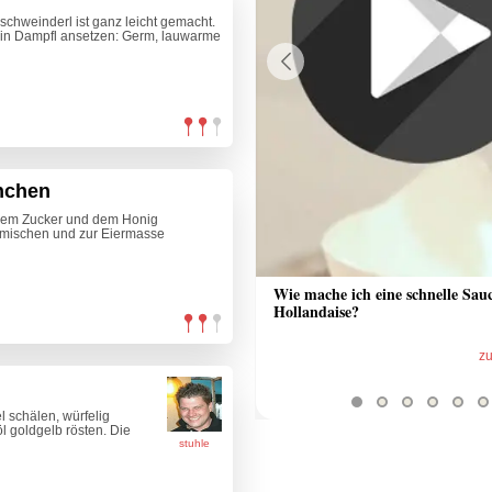
chweinderl ist ganz leicht gemacht.
 ein Dampfl ansetzen: Germ, lauwarme
Previous
nchen
t dem Zucker und dem Honig
rmischen und zur Eiermasse
 Sauce aus Bratrückstand
Wie mache ich eine schnelle Sau
Hollandaise?
zum Video
z
 schälen, würfelig
l goldgelb rösten. Die
stuhle