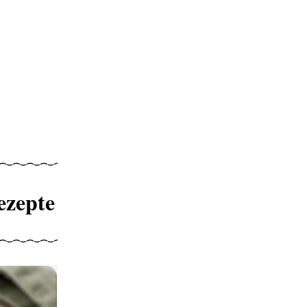
ezepte