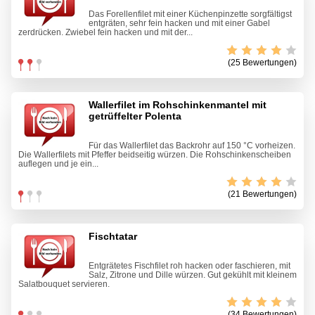
Das Forellenfilet mit einer Küchenpinzette sorgfältigst
entgräten, sehr fein hacken und mit einer Gabel
zerdrücken. Zwiebel fein hacken und mit der...
(25 Bewertungen)
Wallerfilet im Rohschinkenmantel mit
getrüffelter Polenta
Für das Wallerfilet das Backrohr auf 150 °C vorheizen.
Die Wallerfilets mit Pfeffer beidseitig würzen. Die Rohschinkenscheiben
auflegen und je ein...
(21 Bewertungen)
Fischtatar
Entgrätetes Fischfilet roh hacken oder faschieren, mit
Salz, Zitrone und Dille würzen. Gut gekühlt mit kleinem
Salatbouquet servieren.
(34 Bewertungen)