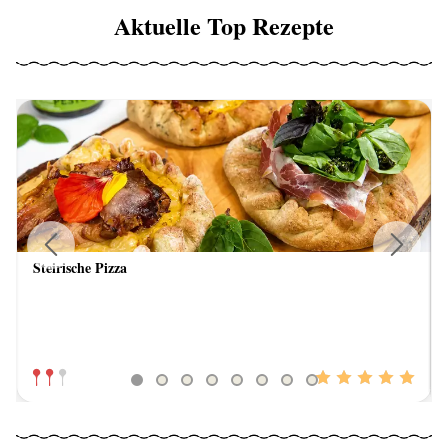
Aktuelle Top Rezepte
Steirische Pizza
Previous
Next