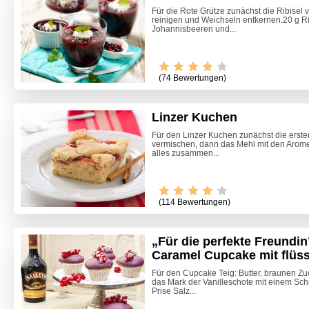
Für die Rote Grütze zunächst die Ribisel
reinigen und Weichseln entkernen.20 g Ri
Johannisbeeren und...
(74 Bewertungen)
Linzer Kuchen
Für den Linzer Kuchen zunächst die erste
vermischen, dann das Mehl mit den Arom
alles zusammen...
(114 Bewertungen)
„Für die perfekte Freundi
Caramel Cupcake mit flüs
Marille
Für den Cupcake Teig: Butter, braunen Z
das Mark der Vanilleschote mit einem S
Prise Salz...