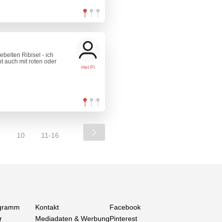
belten Ribisel - ich
t auch mit roten oder
Hel Pi
9
10
11-16
gramm
Kontakt
Facebook
r
Mediadaten & Werbung
Pinterest