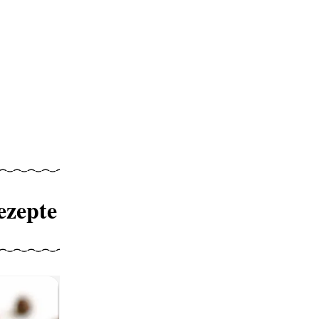
ezepte