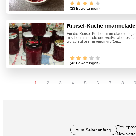
(23 Bewertungen)
Ribisel-Kuchenmarmelade
Für die Ribisel-Kuchenmarmelade die gere
mische immer rote und weiße, aber es geh
weißen allein - in einen großen...
(42 Bewertungen)
1
2
3
4
5
6
7
8
Treuepro
zum Seitenanfang
Newslette