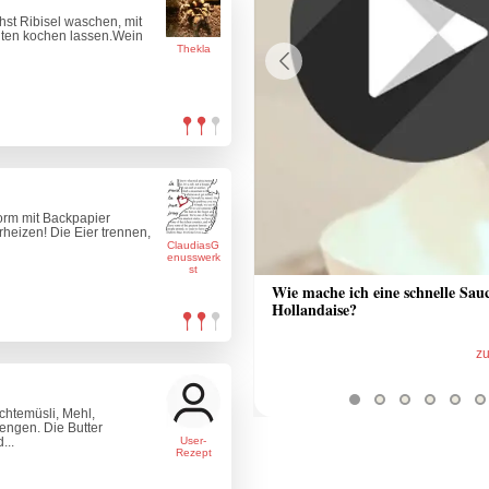
st Ribisel waschen, mit
ten kochen lassen.Wein
Thekla
Previous
orm mit Backpapier
heizen! Die Eier trennen,
ClaudiasG
enusswerk
st
 Sauce aus Bratrückstand
Wie mache ich eine schnelle Sau
Hollandaise?
zum Video
z
chtemüsli, Mehl,
engen. Die Butter
...
User-
Rezept