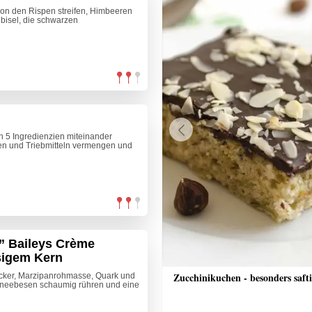
 von den Rispen streifen, Himbeeren
bisel, die schwarzen
n 5 Ingredienzien miteinander
Previous
en und Triebmitteln vermengen und
n” Baileys Crème
sigem Kern
nkuchen mit Streusel
Zucchinikuchen - besonders saft
ucker, Marzipanrohmasse, Quark und
chneebesen schaumig rühren und eine