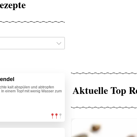
ezepte
vendel
Aktuelle Top R
chte kalt abspülen und abtropfen
. In einem Topf mit wenig Wasser zum