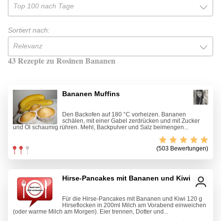
Top 100 nach Tage
Sortiert nach:
Relevanz
43 Rezepte zu Rosinen Bananen
Bananen Muffins
Den Backofen auf 180 °C vorheizen. Bananen
schälen, mit einer Gabel zerdrücken und mit Zucker
und Öl schaumig rühren. Mehl, Backpulver und Salz beimengen...
(503 Bewertungen)
Hirse-Pancakes mit Bananen und Kiwi
Für die Hirse-Pancakes mit Bananen und Kiwi 120 g
Hirseflocken in 200ml Milch am Vorabend einweichen
(oder warme Milch am Morgen). Eier trennen, Dotter und...