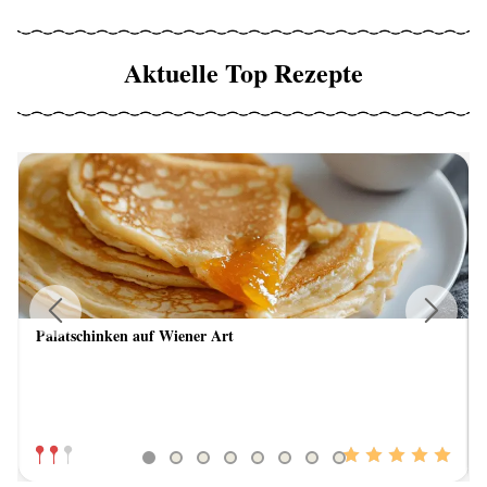
Aktuelle Top Rezepte
Palatschinken auf Wiener Art
Previous
Next