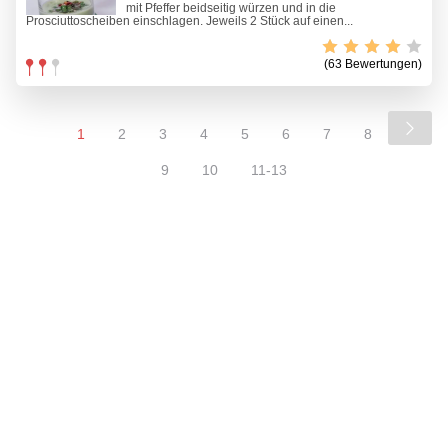
mit Pfeffer beidseitig würzen und in die
Prosciuttoscheiben einschlagen. Jeweils 2 Stück auf einen...
(63 Bewertungen)
1
2
3
4
5
6
7
8
9
10
11-13