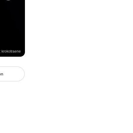
: krokotraene
en