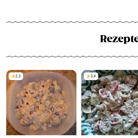
Rezept
2,3
3,4