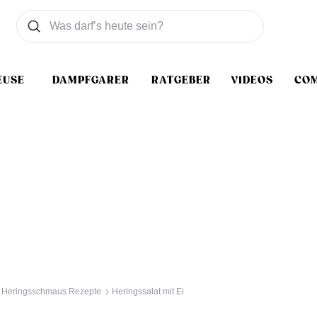
Was wollen Sie suchen
Suchen
EUSE
DAMPFGARER
RATGEBER
VIDEOS
CO
Heringsschmaus Rezepte
Heringssalat mit Ei