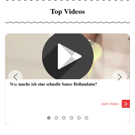
Top Videos
Wie mache ich eine schnelle Sauce Hollandaise?
Previous
Next
zum Video