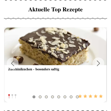
Aktuelle Top Rezepte
Zucchinikuchen - besonders saftig
Previous
Next