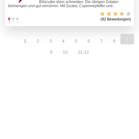
Blitzcutter klein schneiden. Die übrigen Zutaten
beimengen und gut verrühren. Mit Zucker, Cayennepfeffer und...
(92 Bewertungen)
1
2
3
4
5
6
7
8
9
10
11-12