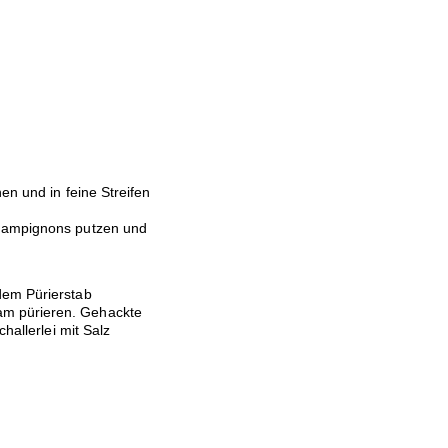
n und in feine Streifen
Champignons putzen und
dem Pürierstab
am pürieren. Gehackte
hallerlei mit Salz