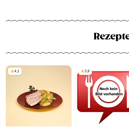
Rezept
4,1
3,9