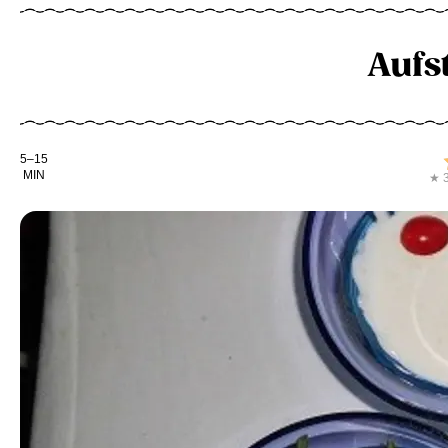
Aufst
Kochdauer
5–15
MIN
★ 3