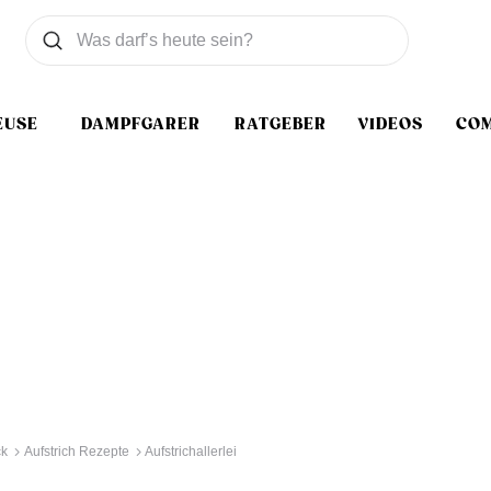
Was wollen Sie suchen
Suchen
EUSE
DAMPFGARER
RATGEBER
VIDEOS
CO
ck
Aufstrich Rezepte
Aufstrichallerlei