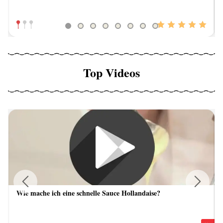
Top Videos
Wie mache ich eine schnelle Sauce Hollandaise?
Previous
Next