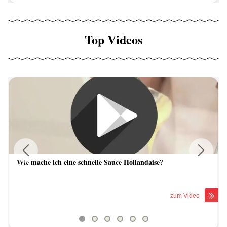
Top Videos
Wie mache ich eine schnelle Sauce Hollandaise?
Previous
Next
zum Video