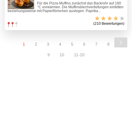
Für die Pizza-Muffins zunächst das Backrohr auf 180
°C vorwärmen. Die Muffinsblechvertiefungen einfetten
beziehungsweise mit Papierförmchen auslegen. Paprika...
(210 Bewertungen)
1
2
3
4
5
6
7
8
9
10
11-20