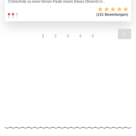
Chilischote zu einer feinen Paste mixen.Etwas Olivenöl in...
(191 Bewertungen)
1
2
3
4
5