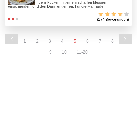
dem Rücken mit einem scharfen Messen
einschneiden, und den Darm entfernen. Für die Marinade...
(174 Bewertungen)
1
2
3
4
5
6
7
8
9
10
11-20