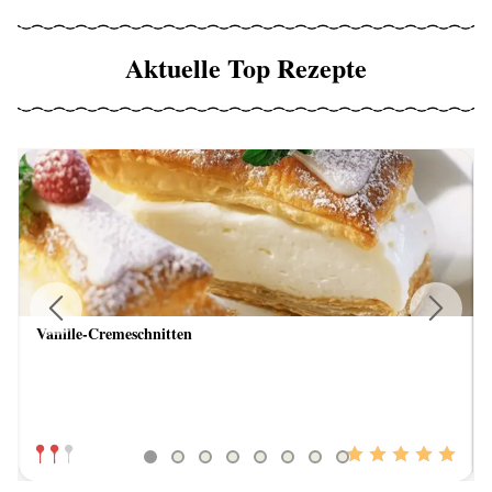
Aktuelle Top Rezepte
Vanille-Cremeschnitten
Previous
Next