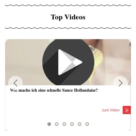
Top Videos
Wie mache ich eine schnelle Sauce Hollandaise?
Previous
Next
zum Video