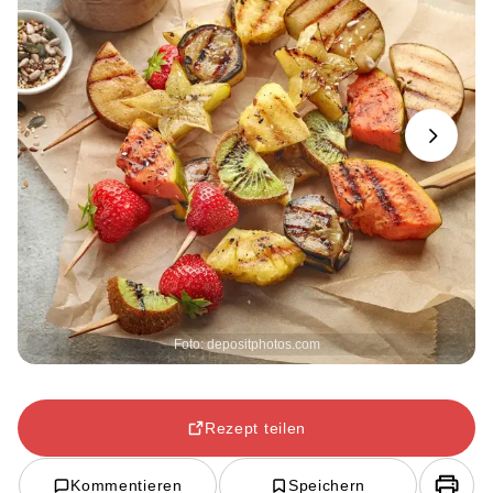
Next
Foto: depositphotos.com
Rezept teilen
Kommentieren
Speichern