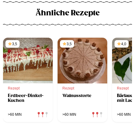
Ähnliche Rezepte
3,5
3,5
4,0
Rezept
Rezept
Rezept
Erdbeer-Dinkel-
Walnusstorte
Bärlauc
Kuchen
mit Lach
>60 MIN
>60 MIN
>60 MIN