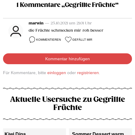
1 Kommentare „Gegrillte Früchte“
marwin
— 25.10.2021 um 21:01 Uhr
die Früchte schmecken mir roh besser
KOMMENTIEREN
GEFÄLLT MIR
Kommentar hinzufügen
Für Kommentare, bitte
einloggen
oder
registrieren
.
Aktuelle Usersuche zu Gegrillte
Früchte
Kiwi Dips
Sommer Dessert warm