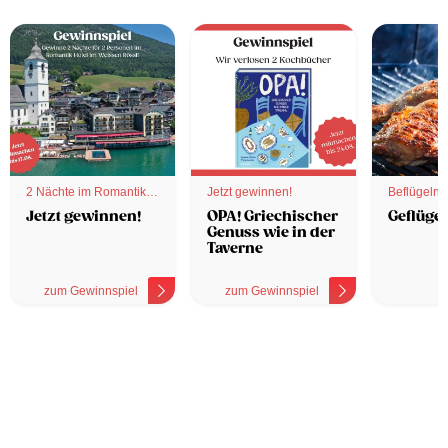
2 Nächte im Romantik
Jetzt gewinnen!
Beflügelnd
Hotel
Jetzt gewinnen!
OPA! Griechischer
Geflügel
Genuss wie in der
Taverne
zum Gewinnspiel
zum Gewinnspiel
z