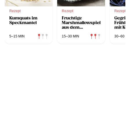
Rezept
Rezept
Rezept
Kumquats im
Fruchtige
Gegrill
Speckmantel
Marshmallowspieße
Frühlin
aus dem
mit Ko
Blumentopf
5–15 MIN
15–30 MIN
30–60 MI