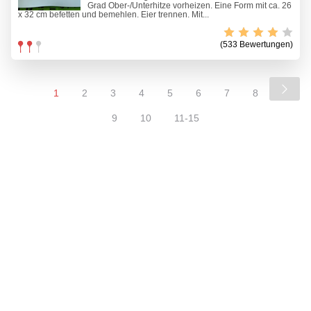
Grad Ober-/Unterhitze vorheizen. Eine Form mit ca. 26
x 32 cm befetten und bemehlen. Eier trennen. Mit...
(533 Bewertungen)
1
2
3
4
5
6
7
8
9
10
11-15