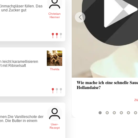
Einmachgläser füllen. Das
 und Zucker gut
Christian
Hierner
Previous
 leicht karamellisieren
 mit Ribiselsaft
Thekla
 Sauce aus Bratrückstand
Wie mache ich eine schnelle Sau
Hollandaise?
zum Video
z
rnen.Die Vanilleschote der
n. Die Butter in einem
User-
Rezept