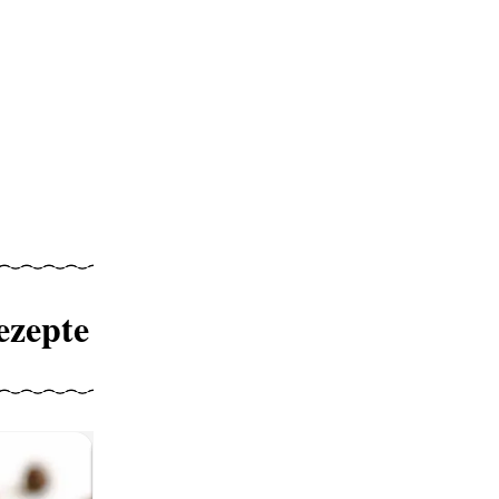
ezepte