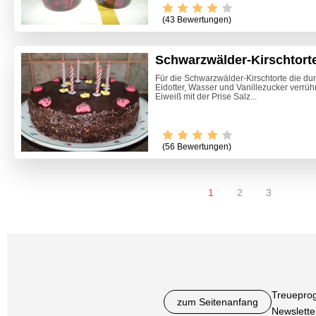
(43 Bewertungen)
Schwarzwälder-Kirschtort
Für die Schwarzwälder-Kirschtorte die du
Eidotter, Wasser und Vanillezucker verrü
Eiweiß mit der Prise Salz...
(56 Bewertungen)
1
2
3
Treuepro
zum Seitenanfang
Newslette