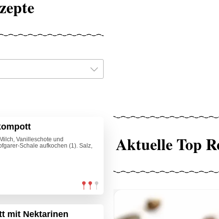
zepte
kompott
Aktuelle Top R
Milch, Vanilleschote und
fgarer-Schale aufkochen (1). Salz,
 mit Nektarinen