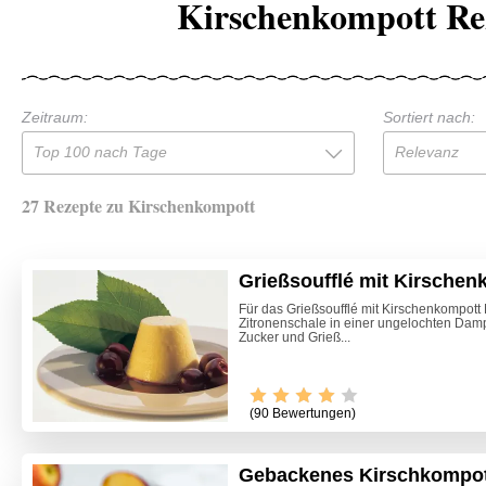
Kirschenkompott Re
Zeitraum:
Sortiert nach:
Top 100 nach Tage
Relevanz
27 Rezepte zu Kirschenkompott
Grießsoufflé mit Kirschen
Für das Grießsoufflé mit Kirschenkompott 
Zitronenschale in einer ungelochten Damp
Zucker und Grieß...
(90 Bewertungen)
Gebackenes Kirschkompott