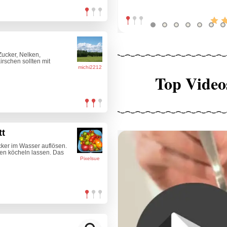
Zucker, Nelken,
rschen sollten mit
michi2212
Top Video
tt
ker im Wasser auflösen.
ten köcheln lassen. Das
Pixelsue