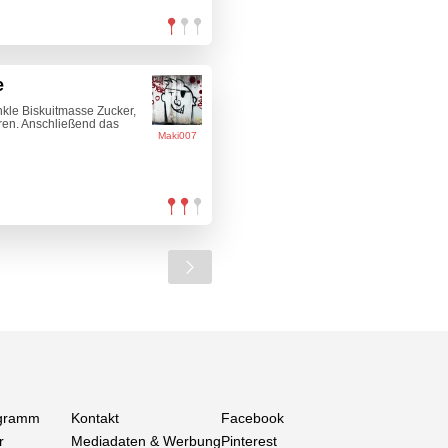
e
nkle Biskuitmasse Zucker,
hren. Anschließend das
Maki007
gramm
Kontakt
Facebook
r
Mediadaten & Werbung
Pinterest