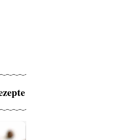
ezepte