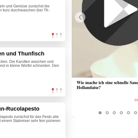
heln und Gemüse zunächst die
r kurz durchwaschen (bei TK-
Previous
ten und Thunfisch
acken. Die Karotten waschen und
und in kleine Würfel schneiden. Den
 Sauce aus Bratrückstand
Wie mache ich eine schnelle Sau
Hollandaise?
zum Video
z
rün-Rucolapesto
lapesto zunächst für das Pesto alle
 einem Stabmixer sehr fein pürieren