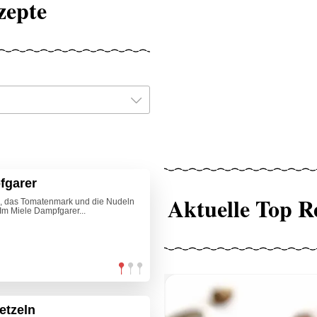
zepte
fgarer
Aktuelle Top R
 das Tomatenmark und die Nudeln
Im Miele Dampfgarer...
etzeln