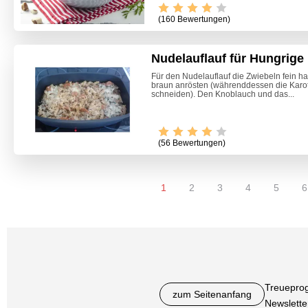
(160 Bewertungen)
Nudelauflauf für Hungrige
Für den Nudelauflauf die Zwiebeln fein h
braun anrösten (währenddessen die Karot
schneiden). Den Knoblauch und das...
(56 Bewertungen)
1
2
3
4
5
6
Treuepro
zum Seitenanfang
Newslette