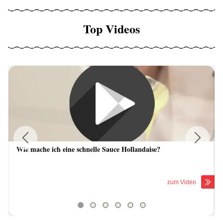
Top Videos
Wie mache ich eine schnelle Sauce Hollandaise?
Previous
Next
zum Video