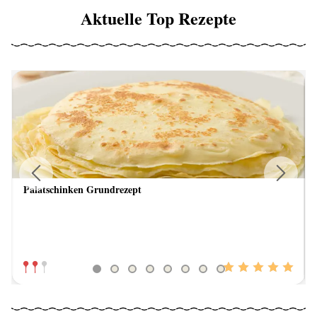
Aktuelle Top Rezepte
Palatschinken Grundrezept
Previous
Next