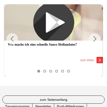
Wie mache ich eine schnelle Sauce Hollandaise?
Previous
Next
zum Video
zum Seitenanfang
Treueprogramm
Newsletter
Push-Mitteilungen