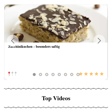
Zucchinikuchen - besonders saftig
Previous
Next
Top Videos