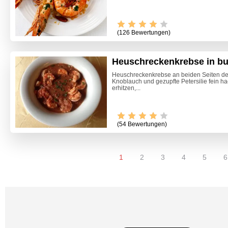
(126 Bewertungen)
Heuschreckenkrebse in bu
Heuschreckenkrebse an beiden Seiten de
Knoblauch und gezupfte Petersilie fein ha
erhitzen,...
(54 Bewertungen)
1
2
3
4
5
6