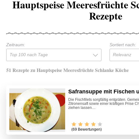
Hauptspeise Meeresfrüchte S
Rezepte
Zeitraum:
Sortiert nach:
Top 100 nach Tage
Relevanz
51 Rezepte zu Hauptspeise Meeresfrüchte Schlanke Küche
Safransuppe mit Fischen 
Die Fischfilets sorgfältig entgräten. Gem
Zitronensaft sowie einer kräftigen Prise 
ziehen lassen....
(69 Bewertungen)