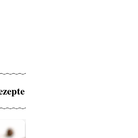
ezepte