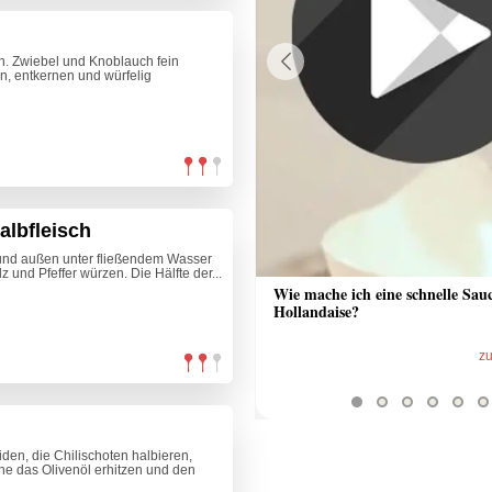
n. Zwiebel und Knoblauch fein
n, entkernen und würfelig
Previous
albfleisch
 und außen unter fließendem Wasser
 und Pfeffer würzen. Die Hälfte der...
 Sauce aus Bratrückstand
Wie mache ich eine schnelle Sau
Hollandaise?
zum Video
z
en, die Chilischoten halbieren,
nne das Olivenöl erhitzen und den