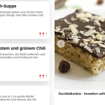
ch-Suppe
 Schüssel geben und mit der Hand
ngras-Stange zwei Mal schälen und
otem und grünem Chili
Previous
t waschen, die Bärte entfernen und
 Schalotten und Knoblauch fein
r
Zucchinikuchen - besonders saft
n und in 2 cm große Würfel
entkernen und ebenso wie die