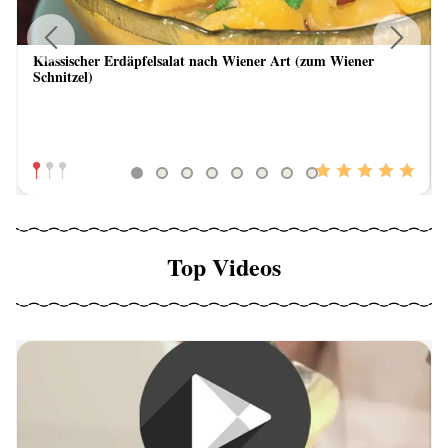
Klassischer Erdäpfelsalat nach Wiener Art (zum Wiener
Previous
Next
Schnitzel)
Top Videos