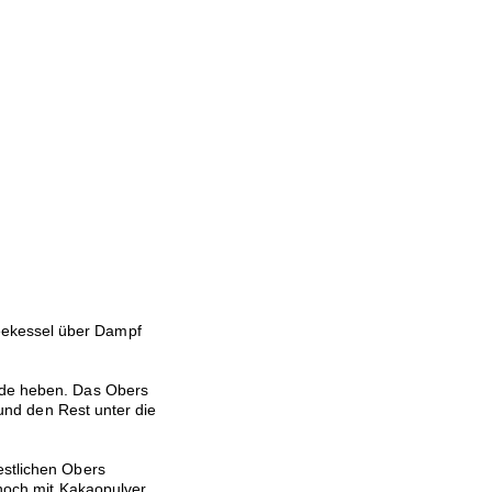
eekessel über Dampf
ade heben. Das Obers
n und den Rest unter die
estlichen Obers
 noch mit Kakaopulver