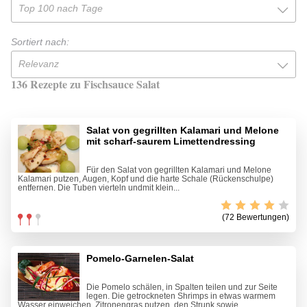
Top 100 nach Tage
Sortiert nach:
Relevanz
136 Rezepte zu Fischsauce Salat
Salat von gegrillten Kalamari und Melone
mit scharf-saurem Limettendressing
Für den Salat von gegrillten Kalamari und Melone
Kalamari putzen, Augen, Kopf und die harte Schale (Rückenschulpe)
entfernen. Die Tuben vierteln undmit klein...
(72 Bewertungen)
Pomelo-Garnelen-Salat
Die Pomelo schälen, in Spalten teilen und zur Seite
legen. Die getrockneten Shrimps in etwas warmem
Wasser einweichen. Zitronengras putzen, den Strunk sowie...