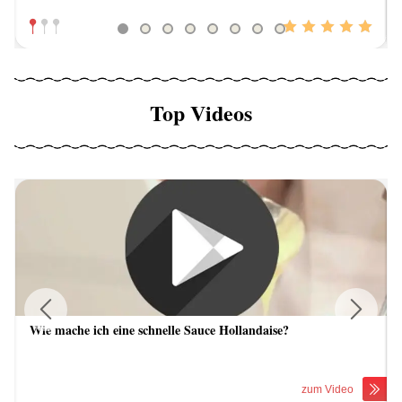
Top Videos
Wie mache ich eine schnelle Sauce Hollandaise?
Previous
Next
zum Video