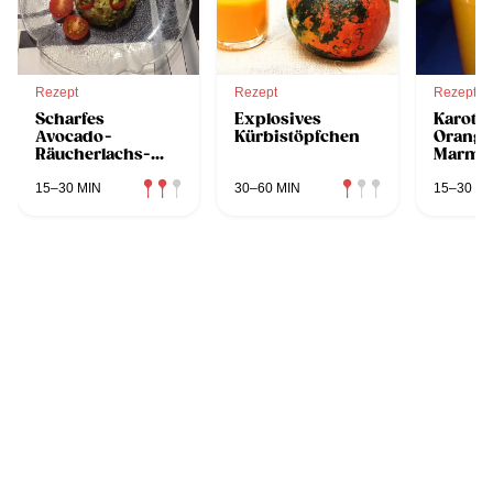
Rezept
Rezept
Rezept
Scharfes
Explosives
Karotte
Avocado-
Kürbistöpfchen
Orange
Räucherlachs-
Marmel
Tatar
15–30 MIN
30–60 MIN
15–30 MI