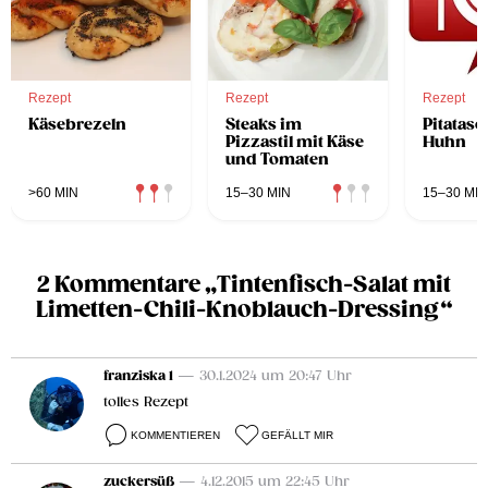
Rezept
Rezept
Rezept
Käsebrezeln
Steaks im
Pitatasc
Pizzastil mit Käse
Huhn
und Tomaten
>60 MIN
15–30 MIN
15–30 MIN
2 Kommentare „Tintenfisch-Salat mit
Limetten-Chili-Knoblauch-Dressing“
franziska 1
— 30.1.2024 um 20:47 Uhr
tolles Rezept
KOMMENTIEREN
GEFÄLLT MIR
zuckersüß
— 4.12.2015 um 22:45 Uhr