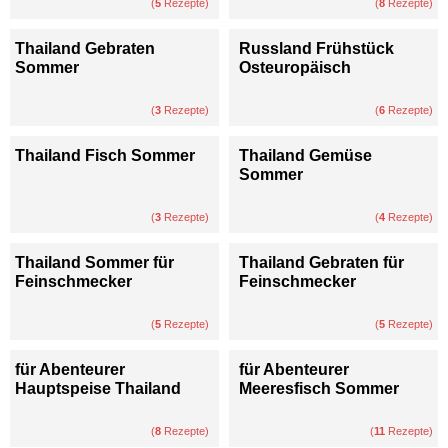
(
5
Rezepte)
(
8
Rezepte)
Thailand Gebraten
Russland Frühstück
Sommer
Osteuropäisch
(
3
Rezepte)
(
6
Rezepte)
Thailand Fisch Sommer
Thailand Gemüse
Sommer
(
3
Rezepte)
(
4
Rezepte)
Thailand Sommer für
Thailand Gebraten für
Feinschmecker
Feinschmecker
(
5
Rezepte)
(
5
Rezepte)
für Abenteurer
für Abenteurer
Hauptspeise Thailand
Meeresfisch Sommer
(
8
Rezepte)
(
11
Rezepte)