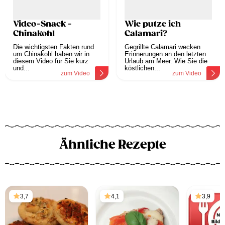
Video-Snack -
Wie putze ich
Chinakohl
Calamari?
Die wichtigsten Fakten rund
Gegrillte Calamari wecken
um Chinakohl haben wir in
Erinnerungen an den letzten
diesem Video für Sie kurz
Urlaub am Meer. Wie Sie die
und...
köstlichen...
zum Video
zum Video
Ähnliche Rezepte
3,7
4,1
3,9