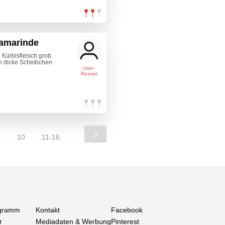
amarinde
Kürbisfleisch grob
in dicke Scheibchen
User-
Rezept
9
10
11-16
gramm
Kontakt
Facebook
r
Mediadaten & Werbung
Pinterest