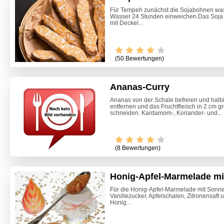
Für Tempeh zunächst die Sojabohnen wasc
Wasser 24 Stunden einweichen.Das Soja i
mit Deckel...
(50 Bewertungen)
Ananas-Curry
Ananas von der Schale befreien und halbie
entfernen und das Fruchtfleisch in 2 cm 
schneiden. Kardamom-, Koriander- und...
Video -
(8 Bewertungen)
Honig-Apfel-Marmelade m
Für die Honig-Apfel-Marmelade mit Sonn
Vanillezucker, Apfelschalen, Zitronensaft
Honig...