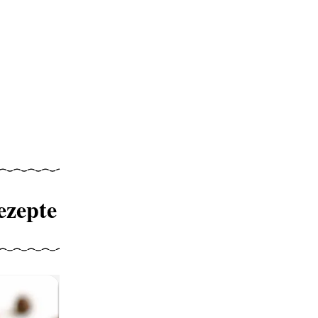
ezepte