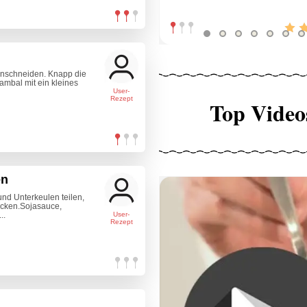
einschneiden. Knapp die
ambal mit ein kleines
User-
Rezept
Top Video
en
nd Unterkeulen teilen,
cken.Sojasauce,
..
User-
Rezept