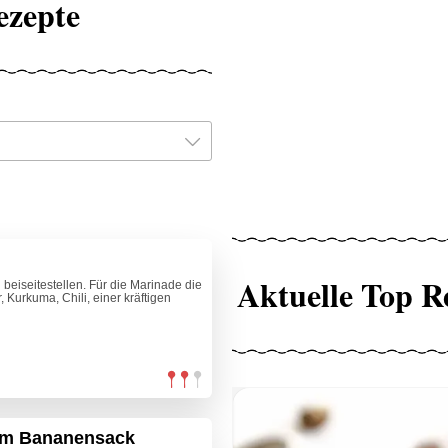
ezepte
Aktuelle Top R
beiseitestellen. Für die Marinade die
 Kurkuma, Chili, einer kräftigen
 im Bananensack