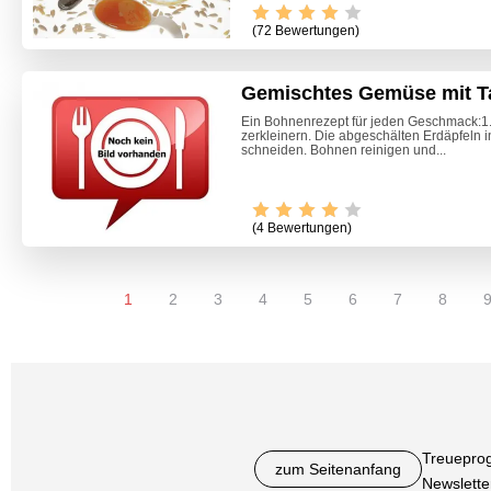
(72 Bewertungen)
Gemischtes Gemüse mit T
Ein Bohnenrezept für jeden Geschmack:1. 
zerkleinern. Die abgeschälten Erdäpfeln 
schneiden. Bohnen reinigen und...
(4 Bewertungen)
1
2
3
4
5
6
7
8
Treuepro
zum Seitenanfang
Newslette