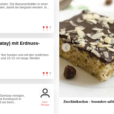
eiden. Die Bananenblätter in einer
ten, damit sie biegsam werden. In...
atay) mit Erdnuss-
Previous
fein hacken und mit den restlichen
e und 10-15 cm lange Streifen
 Gemüse reinigen,
nd Knoblauch in
nkuchen mit Streusel
Zucchinikuchen - besonders saft
sie beim...
User-
Rezept