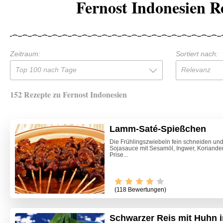
Fernost Indonesien R
Zeitraum:
Sortiert nach:
Top 100 nach Tage
Relevanz
152 Rezepte zu Fernost Indonesien
Lamm-Saté-Spießchen
Die Frühlingszwiebeln fein schneiden und 
Sojasauce mit Sesamöl, Ingwer, Koriander,
Prise...
(118 Bewertungen)
Schwarzer Reis mit Huhn