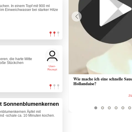
hen. In einem Topf mit 900 ml
m Einweichwasser bei starker Hitze
Previous
ren, die harte Mitte
große Stückchen
User-
Rezept
 Sauce aus Bratrückstand
Wie mache ich eine schnelle Sau
Hollandaise?
zum Video
z
it Sonnenblumenkernen
enblumenkernen Äpfel mit
 und -schale ca. 10 Minuten kochen.