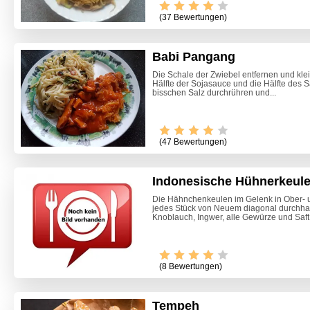
(37 Bewertungen)
Babi Pangang
Die Schale der Zwiebel entfernen und kl
Hälfte der Sojasauce und die Hälfte des S
bisschen Salz durchrühren und...
(47 Bewertungen)
Indonesische Hühnerkeul
Die Hähnchenkeulen im Gelenk in Ober- u
jedes Stück von Neuem diagonal durchha
Knoblauch, Ingwer, alle Gewürze und Saft.
(8 Bewertungen)
Tempeh