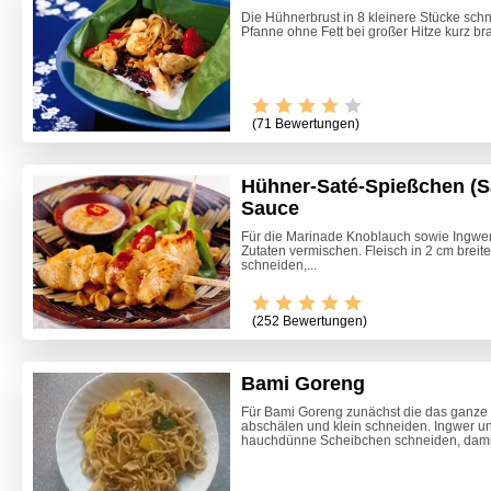
Die Hühnerbrust in 8 kleinere Stücke schn
Pfanne ohne Fett bei großer Hitze kurz bra
(71 Bewertungen)
Hühner-Saté-Spießchen (S
Sauce
Für die Marinade Knoblauch sowie Ingwer 
Zutaten vermischen. Fleisch in 2 cm breit
schneiden,...
(252 Bewertungen)
Bami Goreng
Für Bami Goreng zunächst die das ganze
abschälen und klein schneiden. Ingwer u
Marille
hauchdünne Scheibchen schneiden, damit 