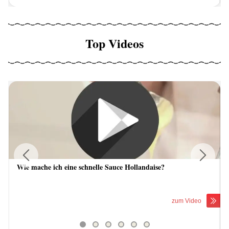
Top Videos
Wie mache ich eine schnelle Sauce Hollandaise?
Previous
Next
zum Video