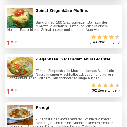
Spinat-Ziegenkäse-Muffins
Backrohr auf 180 Grad vorheizen.Spinat in der
Mikrowelle auftauen. Butter und Milch in einem
kleinen Topf erhitzen. Spinat hacken und zugeben. Vom Herd...
(143 Bewertungen)
Ziegenkäse in Macadamianuss-Mantel
Für den Ziegenkäse in Macadamianuss-Mantel die
Nüsse in einen Frischhaltesack geben und auf ein
Schneidbrett legen. Mit dem Fleischklopfer so lange auf den...
(62 Bewertungen)
Pierogi
Zunächst einen etwas festeren Strudelteig kneten.
Den Teig rasten lassen. Kartoffeln kochen, schälen
und noch heiß pressen. Etwas abkühlen lassen. Zwiebeln...