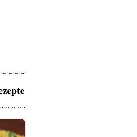
ezepte