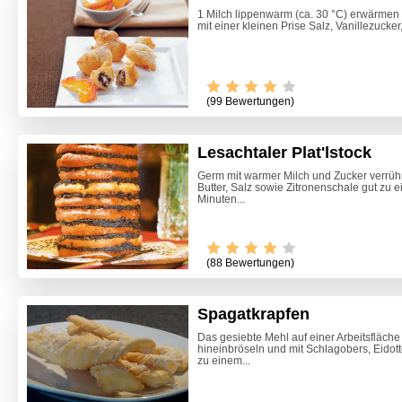
1 Milch lippenwarm (ca. 30 °C) erwärmen 
mit einer kleinen Prise Salz, Vanillezucke
(99 Bewertungen)
Lesachtaler Plat'lstock
Germ mit warmer Milch und Zucker verrühren
Butter, Salz sowie Zitronenschale gut zu
Minuten...
(88 Bewertungen)
Spagatkrapfen
Das gesiebte Mehl auf einer Arbeitsfläche
hineinbröseln und mit Schlagobers, Eidot
Zitrone
zu einem...
Beete S