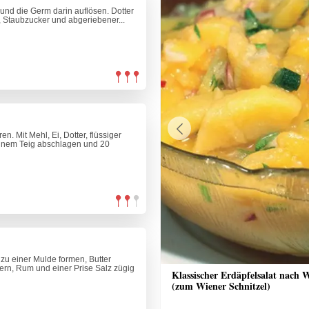
und die Germ darin auflösen. Dotter
r, Staubzucker und abgeriebener...
. Mit Mehl, Ei, Dotter, flüssiger
Previous
 einem Teig abschlagen und 20
 zu einer Mulde formen, Butter
tern, Rum und einer Prise Salz zügig
nrisotto mit Räucherlachs, Rote
Klassischer Erdäpfelsalat nach 
alsa und Crème fraîche
(zum Wiener Schnitzel)