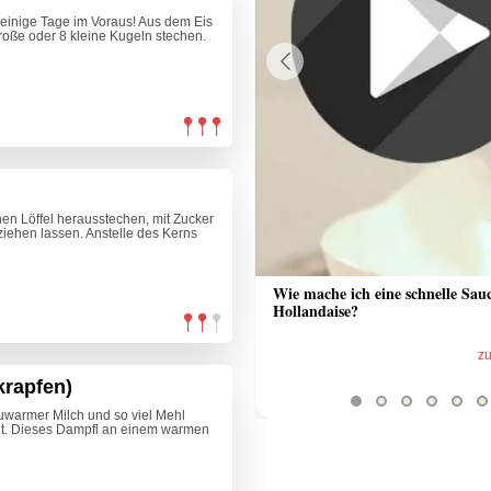
 einige Tage im Voraus! Aus dem Eis
roße oder 8 kleine Kugeln stechen.
Previous
nen Löffel herausstechen, mit Zucker
ziehen lassen. Anstelle des Kerns
 Sauce aus Bratrückstand
Wie mache ich eine schnelle Sau
Hollandaise?
zum Video
z
krapfen)
auwarmer Milch und so viel Mehl
teht. Dieses Dampfl an einem warmen