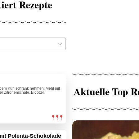
iert Rezepte
Aktuelle Top R
s dem Kühlschrank nehmen. Mehl mit
r Zitronenschale, Eidotter,
mit Polenta-Schokolade