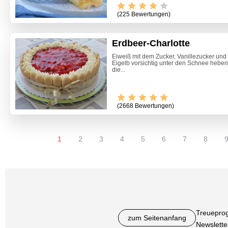
(225 Bewertungen)
Erdbeer-Charlotte
Eiweiß mit dem Zucker, Vanillezucker und 
Eigelb vorsichtig unter den Schnee hebe
die...
(2668 Bewertungen)
1
2
3
4
5
6
7
8
Treuepro
zum Seitenanfang
Newslette