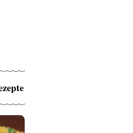
ezepte