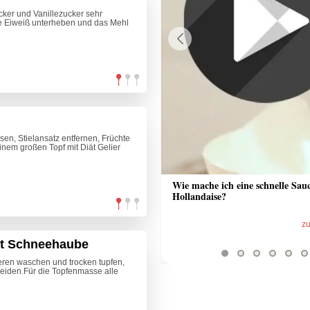
ucker und Vanillezucker sehr
e Eiweiß unterheben und das Mehl
Previous
en, Stielansatz entfernen, Früchte
einem großen Topf mit Diät Gelier
 Sauce aus Bratrückstand
Wie mache ich eine schnelle Sau
Hollandaise?
zum Video
z
it Schneehaube
eren waschen und trocken tupfen,
eiden.Für die Topfenmasse alle