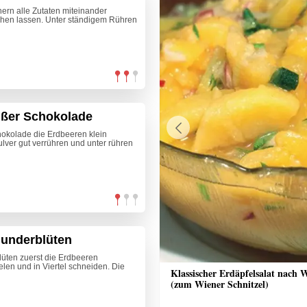
ern alle Zutaten miteinander
hen lassen. Unter ständigem Rühren
ißer Schokolade
okolade die Erdbeeren klein
Previous
lver gut verrühren und unter rühren
lunderblüten
üten zuerst die Erdbeeren
elen und in Viertel schneiden. Die
nrisotto mit Räucherlachs, Rote
Klassischer Erdäpfelsalat nach 
alsa und Crème fraîche
(zum Wiener Schnitzel)