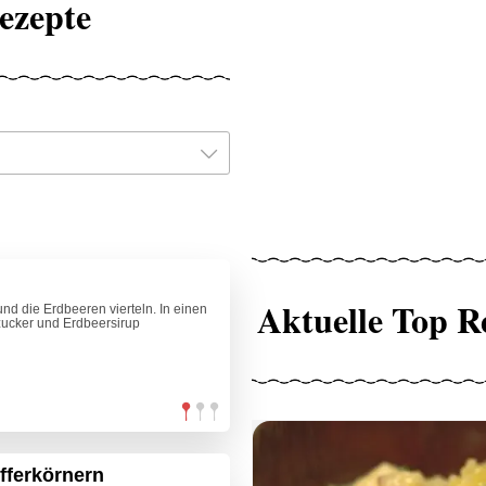
ezepte
Aktuelle Top R
d die Erdbeeren vierteln. In einen
zucker und Erdbeersirup
fferkörnern