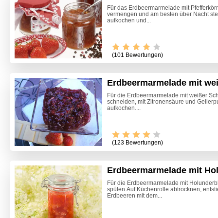
Für das Erdbeermarmelade mit Pfefferkörn
vermengen und am besten über Nacht ste
aufkochen und...
(101 Bewertungen)
Erdbeermarmelade mit we
Für die Erdbeermarmelade mit weißer Sch
schneiden, mit Zitronensäure und Gelierpu
aufkochen....
(123 Bewertungen)
Erdbeermarmelade mit Ho
Für die Erdbeermarmelade mit Holunderbl
spülen.Auf Küchenrolle abtrocknen, entsti
Zitrone
Erdbeeren mit dem...
Beete S