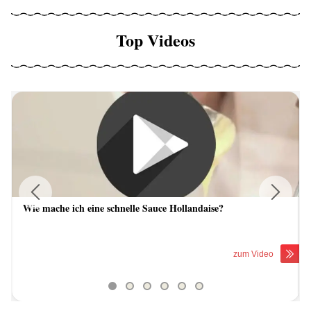
Top Videos
Wie mache ich eine schnelle Sauce Hollandaise?
Previous
Next
zum Video