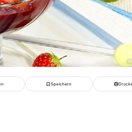
Fo
en
Speichern
Druck