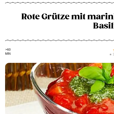
Rote Grütze mit mari
Basi
Kochdauer
>60
MIN
★ 3