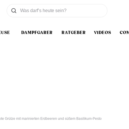
Was wollen Sie suchen
Suchen
EUSE
DAMPFGARER
RATGEBER
VIDEOS
CO
te Grütze mit marinierten Erdbeeren und süßem Basilikum-Pesto