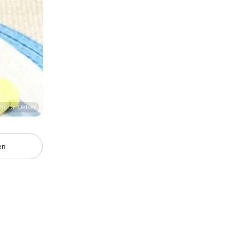
to: Dr. Oetker
en