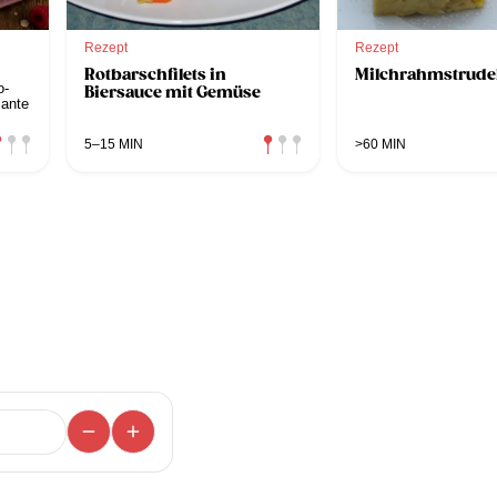
Rezept
Rezept
Rotbarschfilets in
Milchrahmstrude
o-
Biersauce mit Gemüse
iante
5–15 MIN
>60 MIN
rt
en
ce
ten
uf
/p>