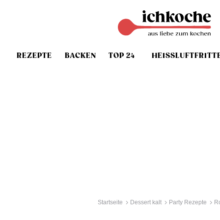
REZEPTE
BACKEN
TOP 24
HEISSLUFTFRITT
Startseite
Dessert kalt
Party Rezepte
Ro